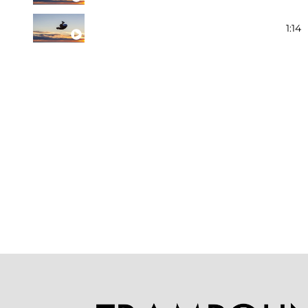
Bakåtvolt
1:14