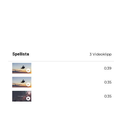
Spellista
3 Videoklipp
Korkskruv
0:39
Pullover
0:35
Porpus
0:35