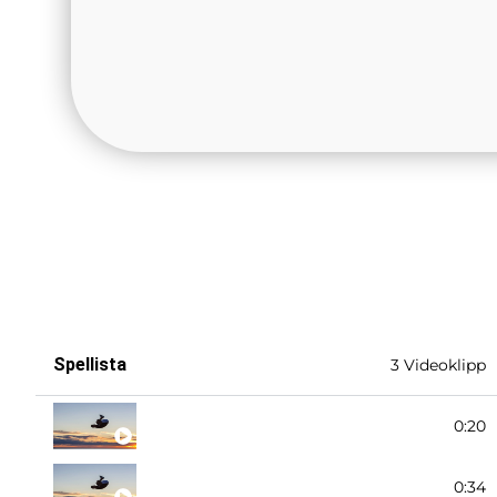
Spellista
3 Videoklipp
Stoppstuds
0:20
Sittstuds
0:34