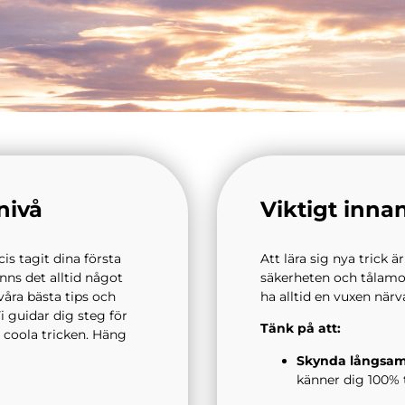
nivå
Viktigt innan
s tagit dina första
Att lära sig nya trick ä
nns det alltid något
säkerheten och tålamod
 våra bästa tips och
ha alltid en vuxen närv
Vi guidar dig steg för
Tänk på att:
t coola tricken. Häng
Skynda långsam
känner dig 100%