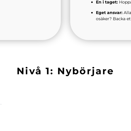
En i taget:
Hoppa 
Eget ansvar:
Alla
osäker? Backa et
Nivå 1: Nybörjare