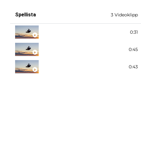
Spellista
3 Videoklipp
Ryggstuds
0:31
Magstuds
0:45
Rygg halvvändning rygg
0:43