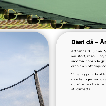
Bäst då – Ä
Att vinna 2016 med
S
var stort, men vi nöj
samma vinnande grun
åren med att finjuste
Vi har uppgraderat ka
monteringen smidigar
du köper en förädla
studsmatta.