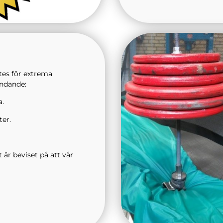
n
tes för extrema
ändande:
a.
er.
 är beviset på att vår