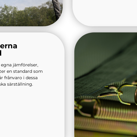
erna
d
a egna jämförelser,
ätter en standard som
år frånvaro i dessa
ka särställning.