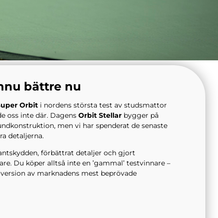
nnu bättre nu
uper Orbit
i nordens största test av studsmattor
de oss inte där. Dagens
Orbit Stellar
bygger på
dkonstruktion, men vi har spenderat de senaste
ra detaljerna.
ntskydden, förbättrat detaljer och gjort
e. Du köper alltså inte en ’gammal’ testvinnare –
d version av marknadens mest beprövade