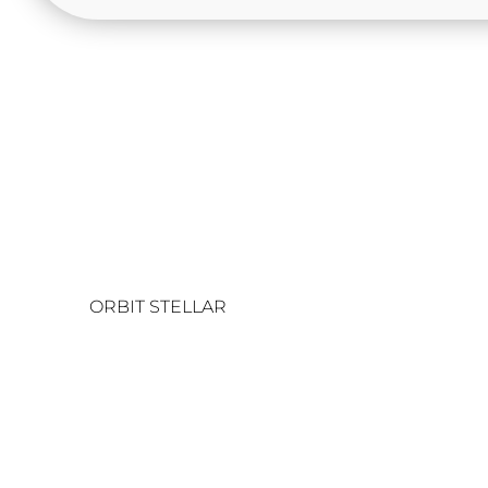
Redo för en testv
ORBIT STELLAR