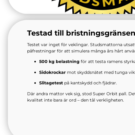
Testad till bristningsgränse
Testet var inget för veklingar. Studsmattorna utsat
påfrestningar för att simulera många års hårt anv
500 kg belastning
för att testa ramens styrk
Sidokrockar
mot skyddsnätet med tunga vikt
Slitagetest
på kantskydd och fjädrar.
Där andra mattor vek sig, stod Super Orbit pall. Det
kvalitet inte bara är ord – den tål verkligheten.