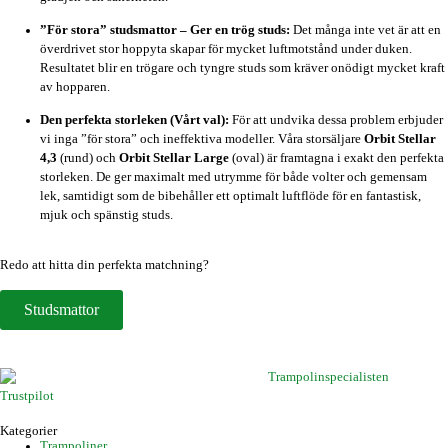
”För stora” studsmattor – Ger en trög studs:
Det många inte vet är att en
överdrivet stor hoppyta skapar för mycket luftmotstånd under duken.
Resultatet blir en trögare och tyngre studs som kräver onödigt mycket kraft
av hopparen.
Den perfekta storleken (Vårt val):
För att undvika dessa problem erbjuder
vi inga ”för stora” och ineffektiva modeller. Våra storsäljare
Orbit Stellar
4,3
(rund) och
Orbit Stellar Large
(oval) är framtagna i exakt den perfekta
storleken. De ger maximalt med utrymme för både volter och gemensam
lek, samtidigt som de bibehåller ett optimalt luftflöde för en fantastisk,
mjuk och spänstig studs.
Redo att hitta din perfekta matchning?
Studsmattor
Trustpilot
Kategorier
Trampoliner