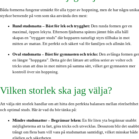
Båda formerna fungerar utmärkt för alla typer av hoppning, men de har några unika
styrkor beroende på vem som ska använda den mest:
Rund studsmatta – Bäst för lek och trygghet:
Den runda formen ger en
maximal, öppen lekyta. Eftersom fjädrarna spänns jämnt från alla håll
skapas en ”tryggare studs” där hopparen naturligt styrs tillbaka in mot
mitten av mattan. Ett perfekt och säkert val för familjen och allmän lek.
Oval studsmatta – Bäst för gymnasten och tricks:
Den avlånga formen ger
en längre ”hoppgata”. Detta gör det lättare att utföra serier av volter och
tricks utan att dras in mot mitten på samma sätt, vilket ger gymnasten mer
kontroll över sin hoppning.
Vilken storlek ska jag välja?
Att välja rätt storlek handlar om att hitta den perfekta balansen mellan rörelsefrihet
och optimal studs. Här är vad du bör tänka på:
Mindre studsmattor – Begränsar leken:
En för liten yta begränsar snabbt
möjligheterna att ta fart, göra tricks och utvecklas. Dessutom blir det snabbt
trångt om flera barn vill vara på studsmattan samtidigt, vilket minskar både
glädjen och säkerheten.