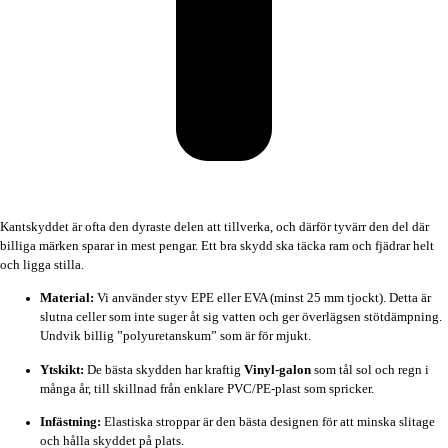
Kantskyddet är ofta den dyraste delen att tillverka, och därför tyvärr den del där
billiga märken sparar in mest pengar. Ett bra skydd ska täcka ram och fjädrar helt
och ligga stilla.
Material:
Vi använder styv EPE eller EVA (minst 25 mm tjockt). Detta är
slutna celler som inte suger åt sig vatten och ger överlägsen stötdämpning.
Undvik billig ”polyuretanskum” som är för mjukt.
Ytskikt:
De bästa skydden har kraftig
Vinyl-galon
som tål sol och regn i
många år, till skillnad från enklare PVC/PE-plast som spricker.
Infästning:
Elastiska stroppar är den bästa designen för att minska slitage
och hålla skyddet på plats.