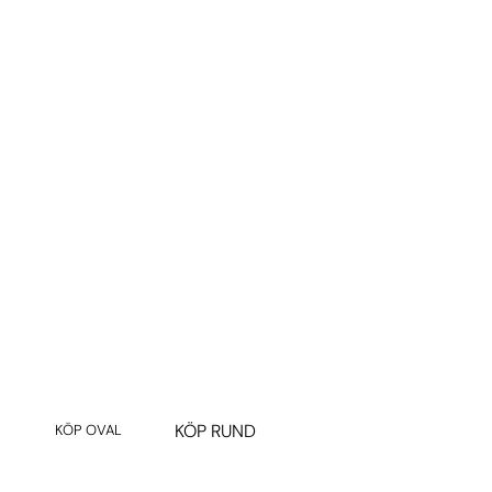
Redo för sommarens äventyr?
Marknadens bästa studs – levererad direkt hem till din
trädgård.
KÖP RUND
KÖP OVAL