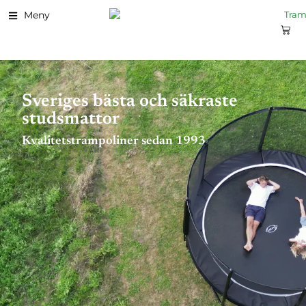
Meny
Sveriges bästa och säkraste
studsmattor
Kvalitetstrampoliner sedan 1993