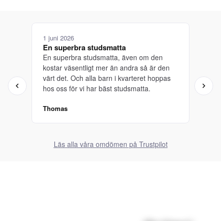
1 juni 2026
8 m
En superbra studsmatta
Bra
En superbra studsmatta, även om den
Sna
kostar väsentligt mer än andra så är den
och
värt det. Och alla barn i kvarteret hoppas
hos oss för vi har bäst studsmatta.
Thomas
Lena
Läs alla våra omdömen på Trustpilot