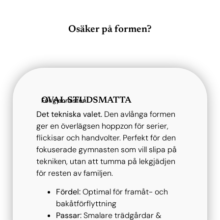
Osäker på formen?
OVAL STUDSMATTA
För gymnasten
Det tekniska valet.
Den avlånga formen
ger en överlägsen hoppzon för serier,
flickisar och handvolter. Perfekt för den
fokuserade gymnasten som vill slipa på
tekniken, utan att tumma på lekgjädjen
för resten av familjen.
Fördel:
Optimal för framåt- och
bakåtförflyttning
Passar:
Smalare trädgårdar &