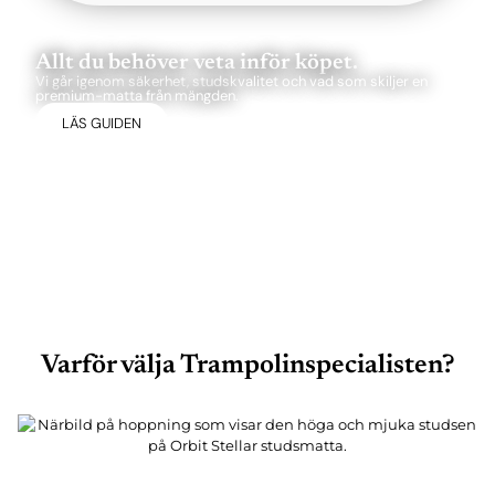
Allt du behöver veta inför köpet.
Vi går igenom säkerhet, studskvalitet och vad som skiljer en
premium-matta från mängden.
LÄS GUIDEN
Varför välja Trampolinspecialisten?