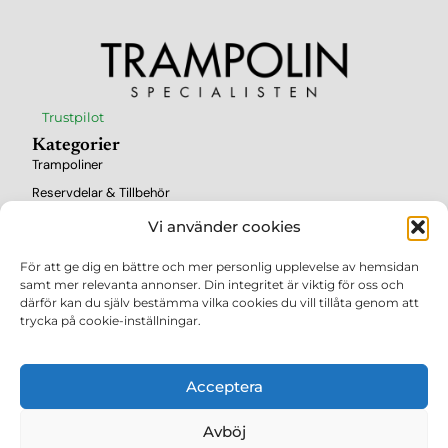
Trustpilot
Kategorier
Trampoliner
Reservdelar & Tillbehör
Information
Vi använder cookies
Montering
Köpguide
För att ge dig en bättre och mer personlig upplevelse av hemsidan
samt mer relevanta annonser. Din integritet är viktig för oss och
Säkerhet
därför kan du själv bestämma vilka cookies du vill tillåta genom att
Köpvillkor
trycka på cookie-inställningar.
Testvinnare
Hoppskolan
Acceptera
Vanliga Frågor
Om Oss
Avböj
Kontakt